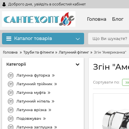
Доброго дня,
увійдіть в особистий кабінет
Головна
Блог
Каталог товарів
Головна
Труби та фітинги
Латунний фітинг
Згін "Американка"
Категорії
Згін "А
Латунна футорка
Сортувати по:
з
Латунний трійник
Латунна муфта
Латунний ніпель
Латунна врізка
Подовжувач
Латунна заглушка