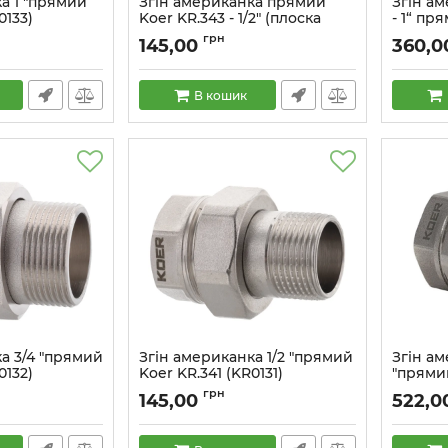
а 1 "прямий
Згін американка прямий
Згін ам
0133)
Koer KR.343 - 1/2" (плоска
- 1“ пр
прокладка) (KR4766)
прокла
грн
145,00
360,0
Артикул:
KR4766
Артикул:
В кошик
а 3/4 "прямий
Згін американка 1/2 "прямий
Згін ам
0132)
Koer KR.341 (KR0131)
"прямий
Артикул:
KR0131
Артикул:
грн
145,00
522,0