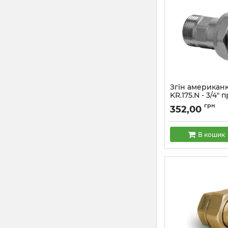
Згін американк
KR.175.N - 3/4" 
зворотним кл
грн
352,00
(KR4763)
Артикул:
KR4763
В кошик