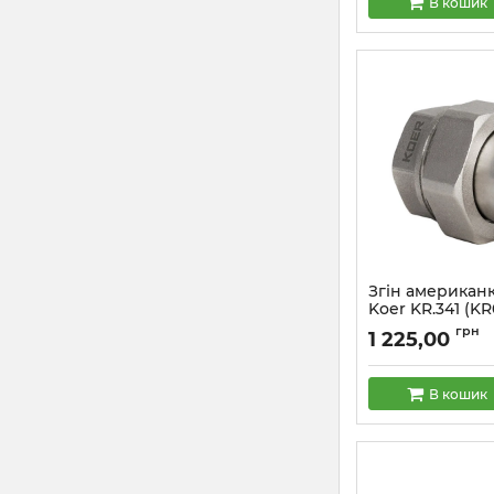
В кошик
Згін американ
Koer KR.341 (KR
Артикул:
KR0185
грн
1 225,00
В кошик