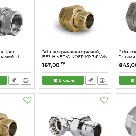
а Koer
Згін американка прямий,
Згін ам
прямий зі
БЕЗ НІКЕЛЮ KOER KR.341.WN
"прямий
апаном
- 3/4" (KR4737)
Артикул:
грн
167,00
845,0
Артикул:
KR4737
В кошик