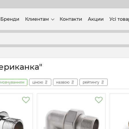
Бренди
Клиентам
Контакти
Акции
Усі тов
мериканка"
амовчуванням
ціною
назвою
рейтингу