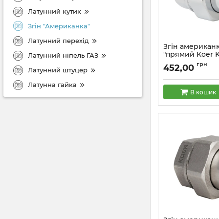
Латунний кутик
Згін "Американка"
Латунний перехід
Згін американк
"прямий Koer K
Латунний ніпель ГАЗ
(KR2704)
грн
452,00
Латунний штуцер
Артикул:
KR2704
Латунна гайка
В кошик