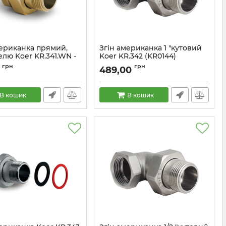
мериканка прямий,
Згін американка 1 "кутовий
елю Koer KR.341.WN -
Koer KR.342 (KR0144)
4736)
Артикул:
KR0144
грн
грн
489,00
KR4736
В кошик
В кошик