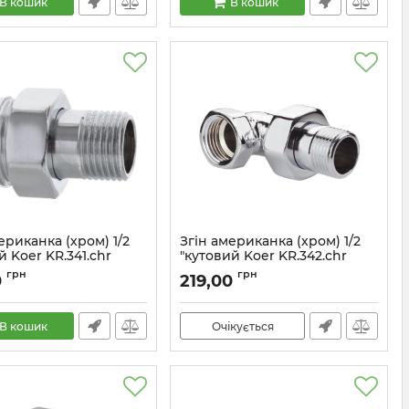
В кошик
В кошик
ериканка (хром) 1/2
Згін американка (хром) 1/2
 Koer KR.341.chr
"кутовий Koer KR.342.chr
)
(KR2705)
грн
грн
0
219,00
KR2702
Артикул:
KR2705
В кошик
Очікується