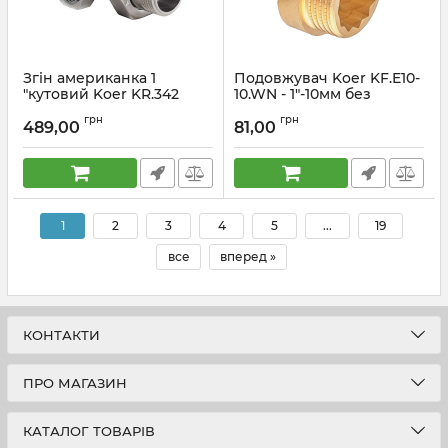
Згін американка 1
Подовжувач Koer KF.E10-
"кутовий Koer KR.342
10.WN - 1"-10мм без
(KR0144)
нікелю (KR5668)
грн
грн
489,00
81,00
Артикул:
KR0144
Артикул:
KR5668
1
2
3
4
5
...
19
все
вперед »
КОНТАКТИ
ПРО МАГАЗИН
КАТАЛОГ ТОВАРІВ