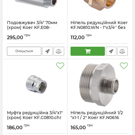
Подовжувач 3/4" 70мм
Ніпель редукційний Koer
(хром) Koer KF.E08-
KF.N0810.WN - 1"x3/4'' без
70.CHR (KF0112)
нікелю (MX1515)
грн
грн
295,00
112,00
Артикул:
KF0112
Артикул:
MX1515
Очікується
Муфта редукційна 3/4"х1"
Ніпель редукційний 1/2
(хром) Koer KF.C0810.chr
"x1-1 / 2" Koer KF.N0616
(KF0120)
(KF0040)
грн
грн
186,00
165,00
Артикул:
KF0120
Артикул:
KF0040