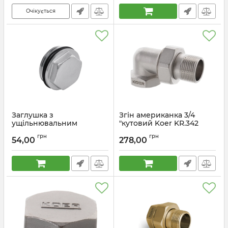
Очікується
Заглушка з
Згін американка 3/4
ущільнювальним
"кутовий Koer KR.342
кільцем Koer KF.P10M-R -
(KR0143)
грн
грн
1" M (KR5046)
54,00
278,00
Артикул:
KR0143
Артикул:
KR5046