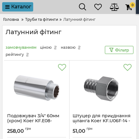
0
Каталог
Головна
Труби та фітинги
Латунний фітинг
Латунний фітинг
замовчуванням
ціною
назвою
Фільтр
рейтингу
Подовжувач 3/4" 60мм
Штуцер для приєднання
(хром) Koer KF.E08-
шланга Koer KF.U06F-14 -
60.CHR (KF0111)
1/2"x14mm F (KR3337)
грн
грн
258,00
51,00
Артикул:
KF0111
Артикул:
KR3337