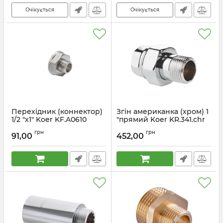
Очікується
Очікується
Перехідник (коннектор)
Згін американка (хром) 1
1/2 "х1" Koer KF.A0610
"прямий Koer KR.341.chr
(KF0048)
(KR2704)
грн
грн
91,00
452,00
Артикул:
KF0048
Артикул:
KR2704