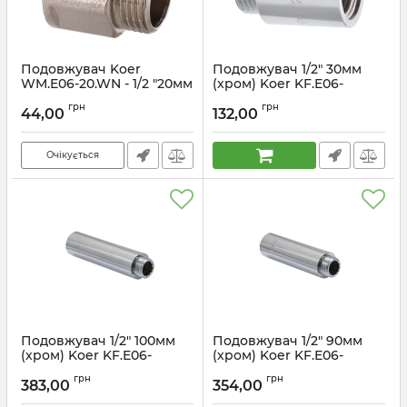
Подовжувач Koer
Подовжувач 1/2" 30мм
WM.E06-20.WN - 1/2 "20мм
(хром) Koer KF.E06-
(KR3003)
30.CHR (KF0096)
грн
грн
44,00
132,00
Артикул:
KR3003
Артикул:
KF0096
Очікується
Подовжувач 1/2" 100мм
Подовжувач 1/2" 90мм
(хром) Koer KF.E06-
(хром) Koer KF.E06-
01.CHR (KF0103)
90.CHR (KF0102)
грн
грн
383,00
354,00
Артикул:
KF0103
Артикул:
KF0102