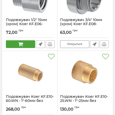
Подовжувач 1/2" 15мм
Подовжувач 3/4" 10мм
(хром) Koer KF.E06-
(хром) Koer KF.E08-
15.CHR (KF0093)
10.CHR (KF0104)
грн
грн
72,00
63,00
Артикул:
KF0093
Артикул:
KF0104
Очікується
Подовжувач Koer KF.E10-
Подовжувач Koer KF.E10-
60.WN - 1"-60мм без
25.WN - 1"-25мм без
нікелю (KR5675)
нікелю (KR5671)
грн
грн
268,00
130,00
Артикул:
KR5675
Артикул:
KR5671