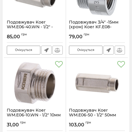
Подовжувач Koer
Подовжувач 3/4" -15мм
WM.E06-40.WN - 1/2" -
(хром) Koer KF.E08-
40мм (KR3006)
15.CHR (KF0105)
грн
грн
85,00
79,00
Артикул:
KR3006
Артикул:
KF0105
Очікується
Очікується
Подовжувач Koer
Подовжувач Koer
WM.E06-10.WN - 1/2" 10мм
WM.E06-50 - 1/2" 50мм
(KR3001)
(KR3007)
грн
грн
31,00
103,00
Артикул:
KR3001
Артикул:
KR3007