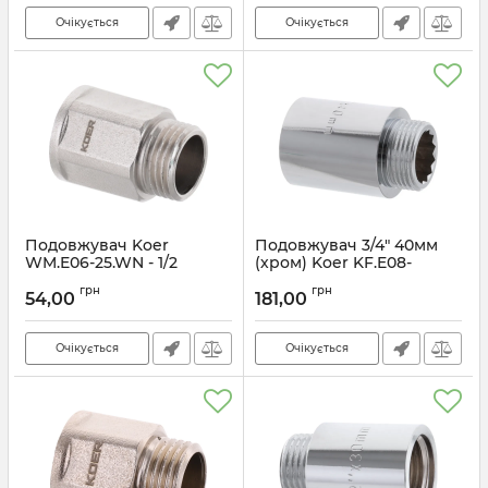
Очікується
Очікується
Подовжувач Koer
Подовжувач 3/4" 40мм
WM.E06-25.WN - 1/2
(хром) Koer KF.E08-
"-25мм (KR3004)
40.CHR (KF0109)
грн
грн
54,00
181,00
Артикул:
KR3004
Артикул:
KF0109
Очікується
Очікується