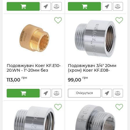
Подовжувач Koer KF.E10-
Подовжувач 3/4" 20мм
20.WN - 1"-20мм без
(хром) Koer KF.E08-
нікелю (KR5670)
20.CHR (KF0106)
грн
грн
113,00
99,00
Артикул:
KR5670
Артикул:
KF0106
Очікується