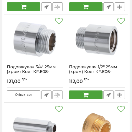
Подовжувач 3/4" 25мм
Подовжувач 1/2" 25мм
(хром) Koer KF.E08-
(хром) Koer KF.E06-
25.CHR (KF0107)
25.CHR (KF0095)
грн
грн
121,00
112,00
Артикул:
KF0107
Артикул:
KF0095
Очікується