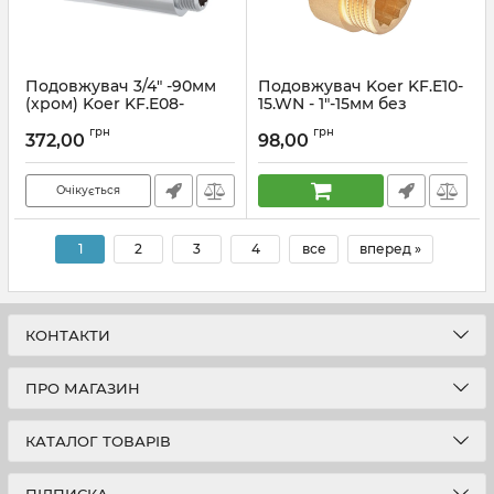
Подовжувач 3/4" -90мм
Подовжувач Koer KF.E10-
(хром) Koer KF.E08-
15.WN - 1"-15мм без
90.CHR (KF0114)
нікелю (KR5669)
грн
грн
372,00
98,00
Артикул:
KF0114
Артикул:
KR5669
Очікується
1
2
3
4
все
вперед »
КОНТАКТИ
ПРО МАГАЗИН
КАТАЛОГ ТОВАРІВ