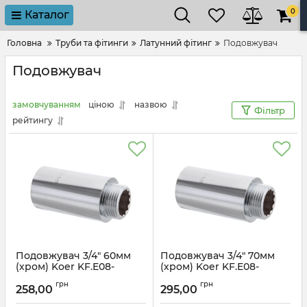
0
Каталог
Головна
Труби та фітинги
Латунний фітинг
Подовжувач
Подовжувач
замовчуванням
ціною
назвою
Фільтр
рейтингу
Подовжувач 3/4" 60мм
Подовжувач 3/4" 70мм
(хром) Koer KF.E08-
(хром) Koer KF.E08-
60.CHR (KF0111)
70.CHR (KF0112)
грн
грн
258,00
295,00
Артикул:
KF0111
Артикул:
KF0112