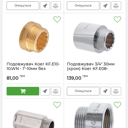
Очікується
Очікується
Подовжувач Koer KF.E10-
Подовжувач 3/4" 30мм
10.WN - 1"-10мм без
(хром) Koer KF.E08-
нікелю (KR5668)
30.CHR (KF0108)
грн
грн
81,00
139,00
Артикул:
KR5668
Артикул:
KF0108
Очікується