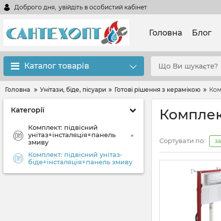
Доброго дня,
увійдіть в особистий кабінет
Головна
Блог
Каталог товарів
Головна
Унітази, біде, пісуари
Готові рішення з керамікою
Ком
Категорії
Комплек
Комплект: підвісний
унітаз+інсталяція+панель
Сортувати по:
з
змиву
Комплект: підвісний унітаз-
біде+інсталяція+панель змиву