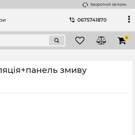
Зворотній зв'язок
ари
0675741870
0
аляція+панель змиву