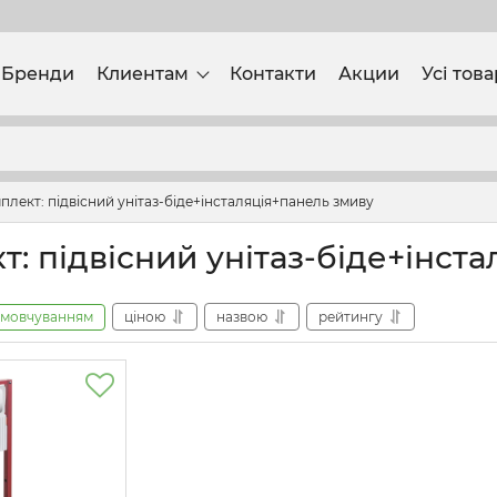
Бренди
Клиентам
Контакти
Акции
Усі тов
плект: підвісний унітаз-біде+інсталяція+панель змиву
т: підвісний унітаз-біде+інст
амовчуванням
ціною
назвою
рейтингу