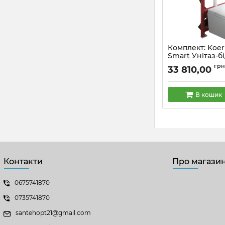
Комплект: Koer
Smart Унітаз-б
TB-0101 з елек
грн
33 810,00
управлінням + 
0409 + панель 
Chrome (KR6116
В кошик
Артикул:
KR6116
Контакти
Про магази
0675741870
0735741870
santehopt21@gmail.com