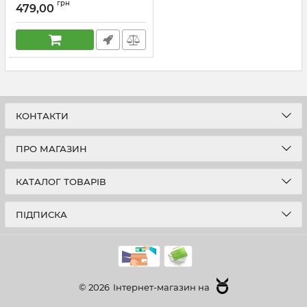
грн
переливом (Колір хром)
479,00
1 1/4'' (AC0019)
Артикул:
AC0019
КОНТАКТИ
ПРО МАГАЗИН
КАТАЛОГ ТОВАРІВ
ПІДПИСКА
© 2026
Інтернет-магазин на