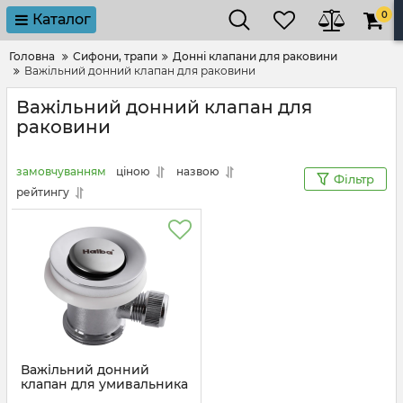
0
Каталог
Головна
Сифони, трапи
Донні клапани для раковини
Важільний донний клапан для раковини
Важільний донний клапан для
раковини
замовчуванням
ціною
назвою
Фільтр
рейтингу
Важільний донний
клапан для умивальника
Haiba POP-UP з