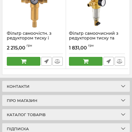
Фільтр самоочістн. з
Фільтр самоочисний з
редуктором тиску і
редуктором тиску та
манометром Koer
манометром Koer KR.1242
грн
грн
KR.1249 3/4" ЗР (KR2962)
- 3/4" (KR3188)
2 215,00
1 831,00
Артикул:
KR2962
Артикул:
KR3188
КОНТАКТИ
ПРО МАГАЗИН
КАТАЛОГ ТОВАРІВ
ПІДПИСКА