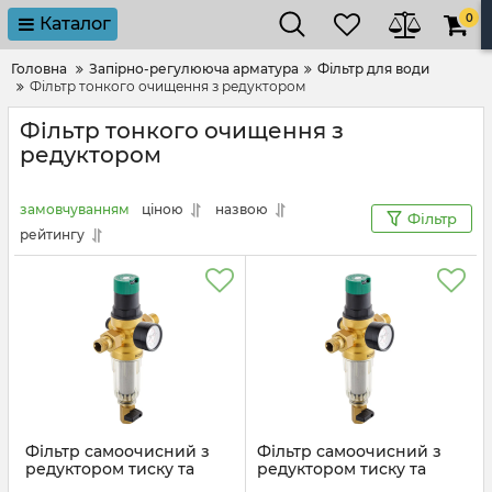
0
Каталог
Головна
Запірно-регулююча арматура
Фільтр для води
Фільтр тонкого очищення з редуктором
Фільтр тонкого очищення з
редуктором
замовчуванням
ціною
назвою
Фільтр
рейтингу
Фільтр самоочисний з
Фільтр самоочисний з
редуктором тиску та
редуктором тиску та
манометром Koer KR.1242
манометром Koer KR.1242