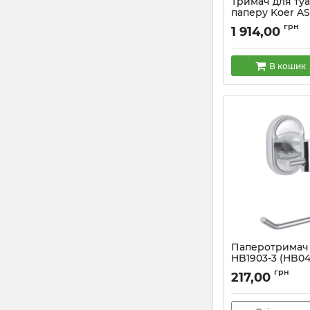
Тримач для ту
паперу Koer AS
графіт (KR6184)
грн
1 914,00
Артикул:
KR6184
В кошик
Паперотримач 
HB1903-3 (HB04
Артикул:
HB0480
грн
217,00