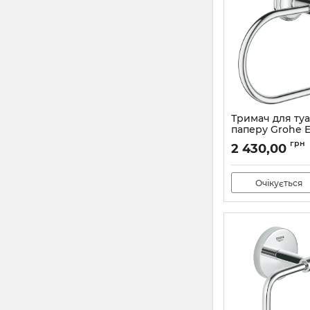
Тримач для ту
паперу Grohe E
Authentic (4065
грн
2 430,00
Артикул:
40657001
Очікується