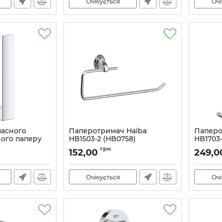
Очікується
Очі
пасного
Паперотримач Haiba
Паперо
ного паперу
HB1503-2 (HB0758)
HB1703-
n Cube
Артикул:
HB0758
Артикул:
грн
152,00
249,0
Очікується
Очі