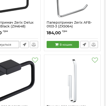
тримач Zerix Delux
Паперотримач Zerix AFB-
Black (ZX4648)
0103-3 (ZX5064)
ZX4648
Артикул:
ZX5064
грн
грн
0
184,00
кується
В кошик