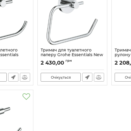
алетного
Тримач для туалетного
Тримач
ssentials
паперу Grohe Essentials New
рулону
7001)
(40689001)
Grohe E
грн
2 430,00
2 208
(406230
Артикул:
40689001
Артикул:
Очікується
Очі