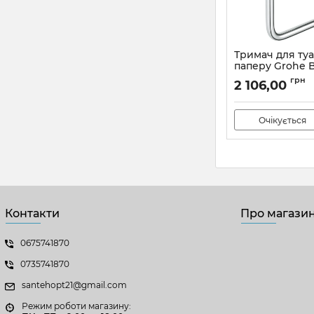
Тримач для ту
паперу Grohe 
Cosmopolitan N
грн
2 106,00
(40457001)
Артикул:
40457001
Очікується
Контакти
Про магази
0675741870
0735741870
santehopt21@gmail.com
Режим роботи магазину: