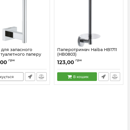
 для запасного
Паперотримач Haiba HB1711
 туалетного паперу
(HB0803)
ssentials Cube New
Артикул:
HB0803
грн
грн
,00
123,00
01)
40623001
кується
В кошик