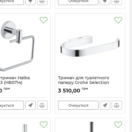
кується
Очікується
тримач Haiba
Тримач для туалетного
3 (HB0714)
паперу Grohe Selection
(41068000)
HB0714
грн
грн
0
3 510,00
Артикул:
41068000
кується
Очікується