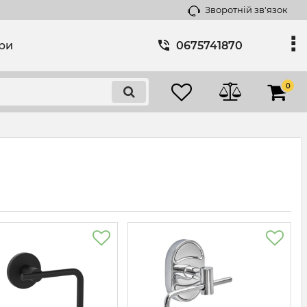
Зворотній зв'язок
ари
0675741870
0