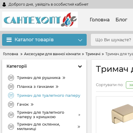
Доброго дня,
увійдіть в особистий кабінет
Головна
Блог
Каталог товарів
Головна
Аксесуари для ванної кімнати
Тримачі
Тримач для ту
Категорії
Тримач 
Тримач для рушника
Сортувати по:
з
Планка з гачками
Тримач для туалетного паперу
Гачок
Тримач для туалетного
паперу з кришкою
Тримач для склянки,
мильниці