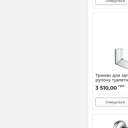
Очікується
Тримач для за
рулону туалет
Grohe Selectio
грн
3 510,00
(40784000)
Артикул:
40784000
Очікується