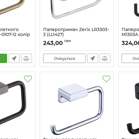
алетного
Паперотримач Zerix LR3303-
Паперо
0107-12 колір
3 (LL1427)
M1303A 
(KR6183)
Артикул:
LL1427
Артикул:
грн
243,00
324,0
Очікується
Очі