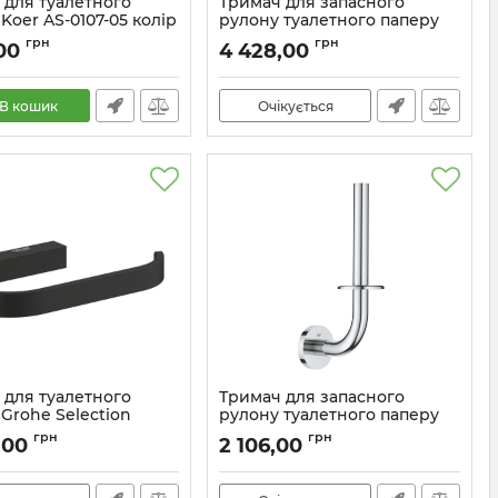
 для туалетного
Тримач для запасного
Koer AS-0107-05 колір
рулону туалетного паперу
 (KR6182)
Grohe Selection (41067000)
грн
грн
00
4 428,00
KR6182
Артикул:
41067000
В кошик
Очікується
 для туалетного
Тримач для запасного
Grohe Selection
рулону туалетного паперу
F0)
Grohe Essentials New
грн
грн
,00
2 106,00
(40385001)
41220KF0
Артикул:
40385001