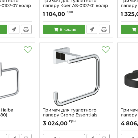
алетного
Тримач для туалетного
Тримач
-0107-07 колір
паперу Koer AS-0107-01 колір
паперу 
хром глянець (KR6185)
чорний
грн
1 104,00
1 325,
Артикул:
KR6185
Артикул:
В кошик
Haiba
Тримач для туалетного
Тримач
80)
паперу Grohe Essentials
паперу 
Cube New (40507001)
(41220K
грн
3 024,00
4 806
Артикул:
40507001
Артикул: