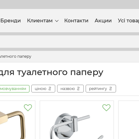
Бренди
Клиентам
Контакти
Акции
Усі тов
алетного паперу
для туалетного паперу
амовчуванням
ціною
назвою
рейтингу