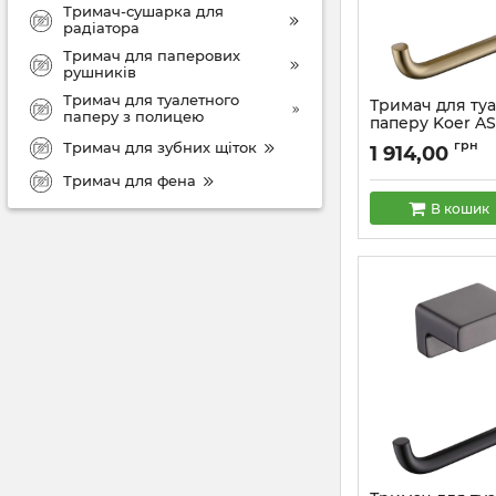
Тримач-сушарка для
радіатора
Тримач для паперових
рушників
Тримач для туалетного
Тримач для ту
паперу з полицею
паперу Koer AS-
матове золото 
грн
Тримач для зубних щіток
1 914,00
Артикул:
KR6183
Тримач для фена
В кошик