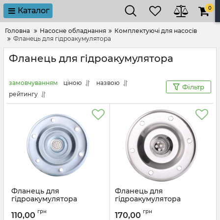
0
Каталог
Головна
Насосне обладнання
Комплектуючі для насосів
Фланець для гідроакумулятора
Фланець для гідроакумулятора
замовчуванням
ціною
назвою
Фільтр
рейтингу
Фланець для
Фланець для
гідроакумулятора
гідроакумулятора
Vodomet 24л, 9" (сталь)
Vodomet 24 (нерж сталь.)
грн
грн
(VO0030)
(VO0031)
110,00
170,00