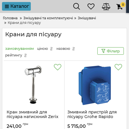
0
Каталог
Головна
Змішувачі та комплектуючі
Змішувачі
Крани для пісуару
Крани для пісуару
замовчуванням
ціною
назвою
Фільтр
рейтингу
Кран змивний для
Змивний пристрій для
пісуара натискний Zerix
пісуару Grohe Rapido
UFV-01 (ZX5836)
UMB (38787000)
грн
грн
241,00
5 715,00
Артикул:
ZX5836
Артикул:
38787000