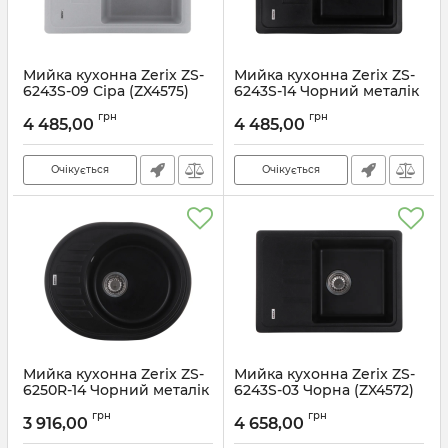
Мийка кухонна Zerix ZS-
Мийка кухонна Zerix ZS-
6243S-09 Сіра (ZX4575)
6243S-14 Чорний металік
(ZX4578)
Артикул:
ZX4575
грн
грн
4 485,00
4 485,00
Артикул:
ZX4578
Очікується
Очікується
Мийка кухонна Zerix ZS-
Мийка кухонна Zerix ZS-
6250R-14 Чорний металік
6243S-03 Чорна (ZX4572)
(ZX4554)
Артикул:
ZX4572
грн
грн
3 916,00
4 658,00
Артикул:
ZX4554