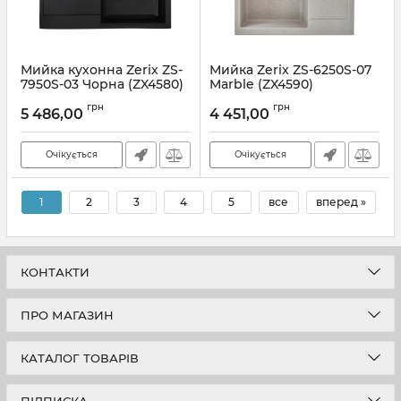
Мийка кухонна Zerix ZS-
Мийка Zerix ZS-6250S-07
7950S-03 Чорна (ZX4580)
Marble (ZX4590)
Артикул:
ZX4580
Артикул:
ZX4590
грн
грн
5 486,00
4 451,00
Очікується
Очікується
1
2
3
4
5
все
вперед »
КОНТАКТИ
ПРО МАГАЗИН
КАТАЛОГ ТОВАРІВ