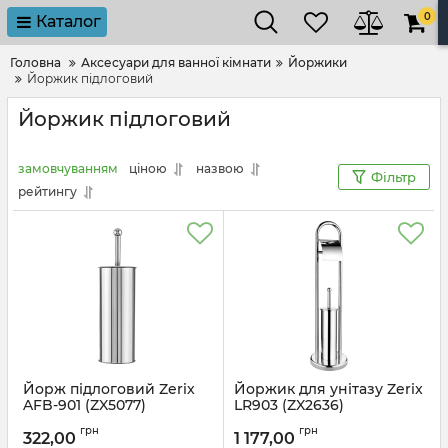
0
Каталог
Головна
Аксесуари для ванної кімнати
Йоржики
Йоржик підлоговий
Йоржик підлоговий
замовчуванням
ціною
назвою
Фільтр
рейтингу
Йорж підлоговий Zerix
Йоржик для унітазу Zerix
AFB-901 (ZX5077)
LR903 (ZX2636)
Артикул:
ZX5077
Артикул:
ZX2636
грн
грн
322,00
1 177,00