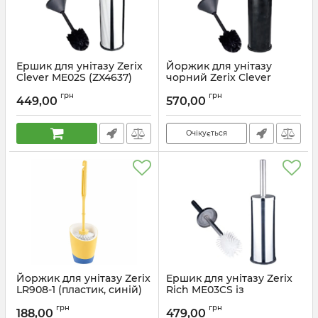
Ершик для унітазу Zerix
Йоржик для унітазу
Clever ME02S (ZX4637)
чорний Zerix Clever
ME02 (ZX4639)
Артикул:
ZX4637
грн
грн
449,00
570,00
Артикул:
ZX4639
Очікується
Йоржик для унітазу Zerix
Ершик для унітазу Zerix
LR908-1 (пластик, синій)
Rich ME03CS із
(ZX2722)
силіконовою щіткою
грн
грн
(ZX4640)
188,00
479,00
Артикул:
ZX2722