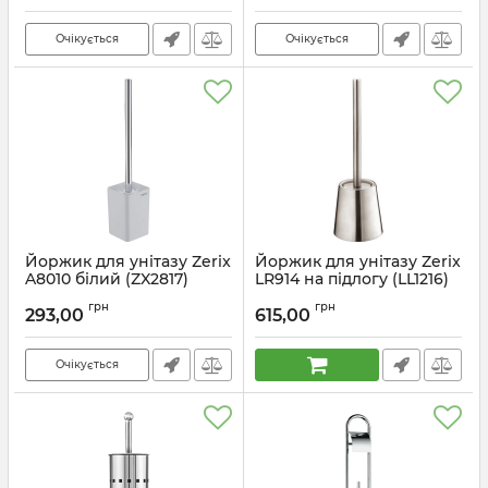
Очікується
Очікується
Йоржик для унітазу Zerix
Йоржик для унітазу Zerix
A8010 білий (ZX2817)
LR914 на підлогу (LL1216)
Артикул:
ZX2817
Артикул:
LL1216
грн
грн
293,00
615,00
Очікується