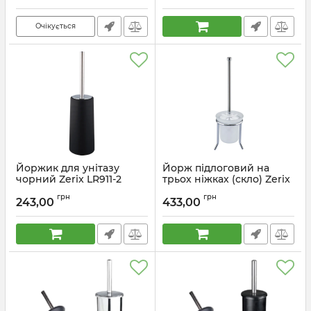
Очікується
Йоржик для унітазу
Йорж підлоговий на
чорний Zerix LR911-2
трьох ніжках (скло) Zerix
(ZX2711)
AFB-905 (ZX5076)
грн
грн
243,00
433,00
Артикул:
ZX2711
Артикул:
ZX5076