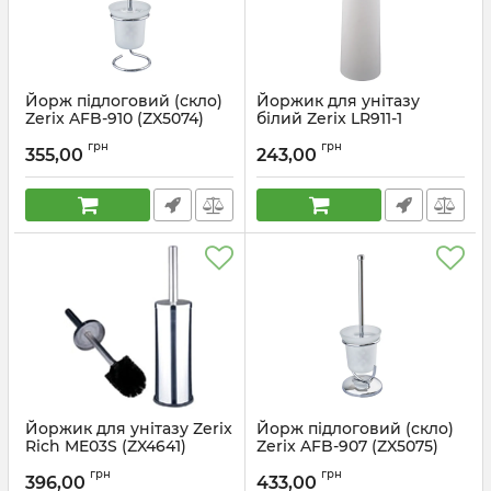
Йорж підлоговий (скло)
Йоржик для унітазу
Zerix AFB-910 (ZX5074)
білий Zerix LR911-1
(ZX2710)
Артикул:
ZX5074
грн
грн
355,00
243,00
Артикул:
ZX2710
Йоржик для унітазу Zerix
Йорж підлоговий (скло)
Rich ME03S (ZX4641)
Zerix AFB-907 (ZX5075)
Артикул:
ZX4641
Артикул:
ZX5075
грн
грн
396,00
433,00