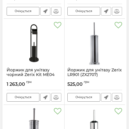
Артикул:
ZX4640
Очікується
Очікується
Йоржик для унітазу
Йоржик для унітазу Zerix
чорний Zerix Kit ME04
LR901 (ZX2707)
Black (ZX4644)
Артикул:
ZX2707
грн
грн
1 263,00
525,00
Артикул:
ZX4644
Очікується
Очікується