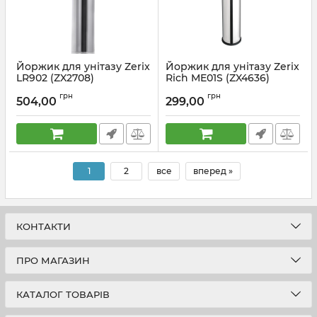
Йоржик для унітазу Zerix
Йоржик для унітазу Zerix
LR902 (ZX2708)
Rich ME01S (ZX4636)
Артикул:
ZX2708
Артикул:
ZX4636
грн
грн
504,00
299,00
1
2
все
вперед »
КОНТАКТИ
ПРО МАГАЗИН
КАТАЛОГ ТОВАРІВ