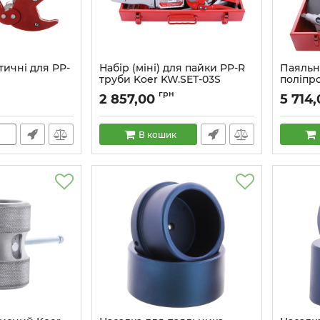
тичні для PP-
Набір (міні) для пайки PP-R
Паяльн
труби Koer KW.SET-03S
поліпр
(KA0004)
KW.05 б
грн
2 857,00
5 714
Артикул:
KA0004
Артикул:
В кошик