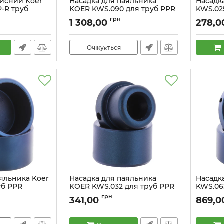
чисний Koer
Насадка для паяльника
Насадк
-R труб
KOER KWS.090 для труб PPR
KWS.02
(KA0018)
(KA0012
грн
1 308,00
278,0
Артикул:
KA0018
Артикул:
Очікується
аяльника Koer
Насадка для паяльника
Насадк
уб PPR
KOER KWS.032 для труб PPR
KWS.06
(KA0013)
(KA0016
грн
341,00
869,0
Артикул:
KA0013
Артикул: