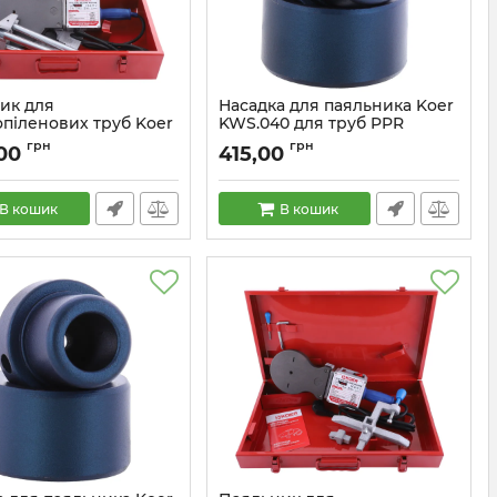
ик для
Насадка для паяльника Koer
опіленових труб Koer
KWS.040 для труб PPR
ез насадок (KA0006)
(KA0014)
грн
грн
,00
415,00
KA0006
Артикул:
KA0014
В кошик
В кошик