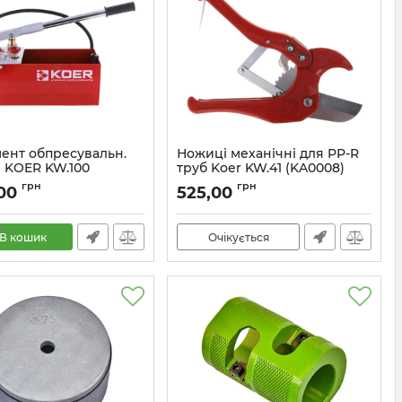
мент обпресувальн.
Ножиці механічні для PP-R
 KOER KW.100
труб Koer KW.41 (KA0008)
7)
Артикул:
KA0008
грн
грн
,00
525,00
KA0007
В кошик
Очікується