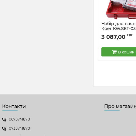
Набір для пая
Koer KW.SET-03 
насад., ножици,
грн
3 087,00
заглушки, ріве
Артикул:
KA0003
В кошик
Контакти
Про магази
0675741870
0735741870