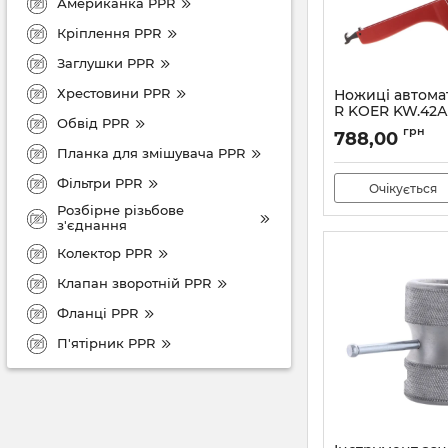
Американка PPR
Кріплення PPR
Заглушки PPR
Хрестовини PPR
Ножиці автома
R KOER KW.42А
Обвід PPR
Артикул:
KA0009
грн
788,00
Планка для змішувача PPR
Фільтри PPR
Очікується
Розбірне різьбове
з'єднання
Колектор PPR
Клапан зворотній PPR
Фланці PPR
П'ятірник PPR