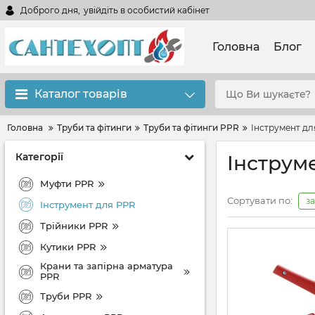
Доброго дня,
увійдіть в особистий кабінет
Головна
Блог
Каталог товарів
Головна
Труби та фітинги
Труби та фітинги PPR
Інструмент дл
Категорії
Інструм
Муфти PPR
Сортувати по:
з
Інструмент для PPR
Трійники PPR
Кутики PPR
Крани та запірна арматура
PPR
Труби PPR