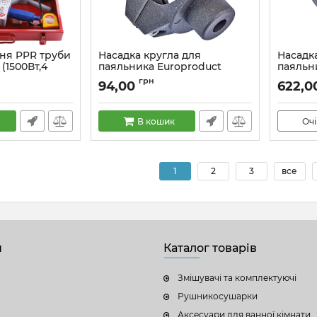
ння PPR труби
Насадка кругла для
Насадк
(1500Вт,4
паяльника Europroduct
паяльн
 рулетка, 2
EP.WS020R PPR труб 20mm
EP.WS1
грн
94,00
622,0
нь) (KA0003)
(EP6107)
(EP6106
Артикул:
EP6107
Артикул:
В кошик
Очі
1
2
3
все
н
Каталог товарів
Змішувачі та комплектуючі
Рушникосушарки
Аксесуари для ванної кімнати