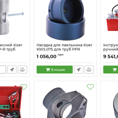
чисний Koer
Насадка для паяльника Koer
Інстру
P-R труб
KWS.075 для труб PPR
ручний
(KA0017)
(KA000
грн
1 056,00
9 541
Артикул:
KA0017
Артикул:
В кошик