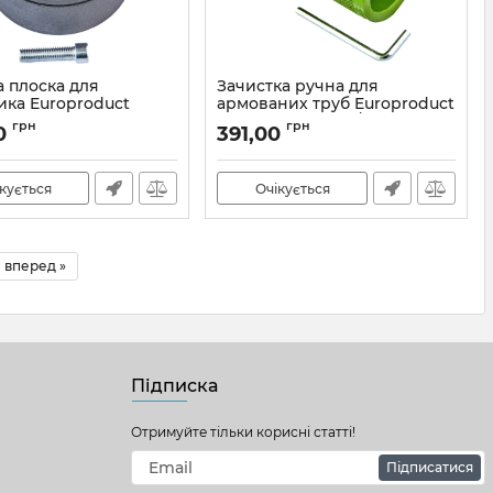
а плоска для
Зачистка ручна для
ика Europroduct
армованих труб Europroduct
10 PPR труб 110mm
EP.WP032 PPR 32/40mm
грн
грн
0
391,00
)
(EP6117)
EP6106
Артикул:
EP6117
кується
Очікується
вперед »
Підписка
Отримуйте тільки корисні статті!
Підписатися