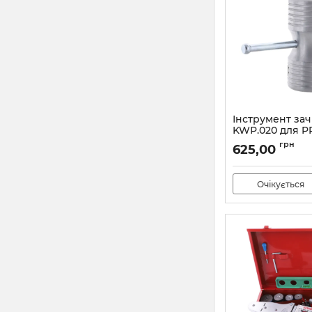
Інструмент за
KWP.020 для P
(KA0020)
грн
625,00
Артикул:
KA0020
Очікується