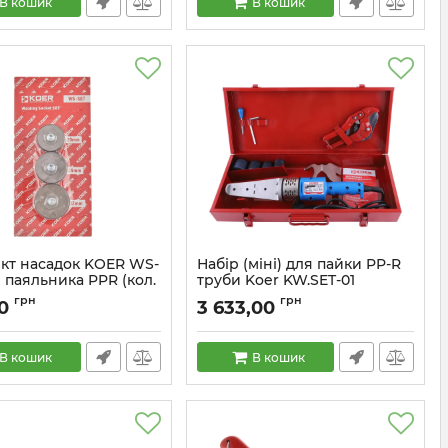
В кошик
В кошик
кт насадок KOER WS-
Набір (міні) для пайки PP-R
 паяльника PPR (кол.
труби Koer KW.SET-01
 20мм,25мм,32мм
(KA0001)
грн
грн
0
3 633,00
)
Артикул:
KA0001
KR5821
В кошик
В кошик