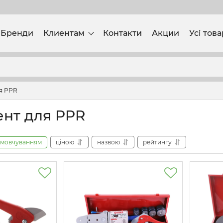
Бренди
Клиентам
Контакти
Акции
Усі тов
я PPR
ент для PPR
амовчуванням
ціною
назвою
рейтингу