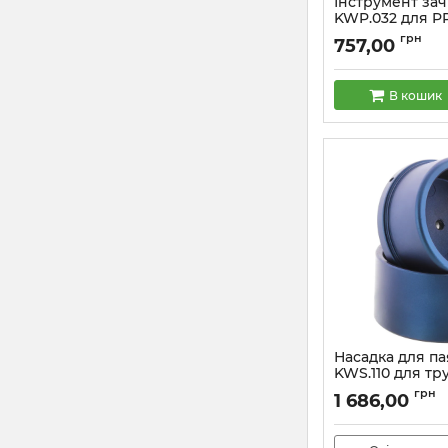
Інструмент за
KWP.032 для PP
(KA0021)
грн
757,00
Артикул:
KA0021
В кошик
Насадка для п
KWS.110 для тр
(KA0019)
грн
1 686,00
Артикул:
KA0019