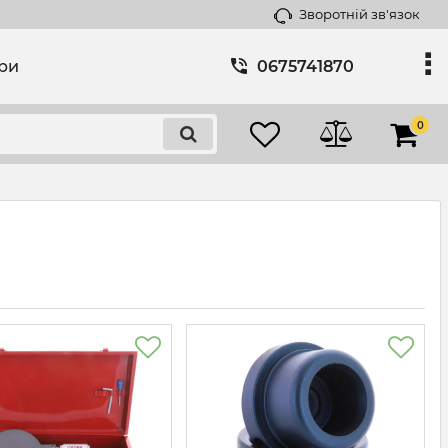
Зворотній зв'язок
ари
0675741870
0