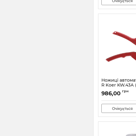
Очікується
Ножиці автома
R Koer KW.43А 
Артикул:
KA0010
грн
986,00
Очікується