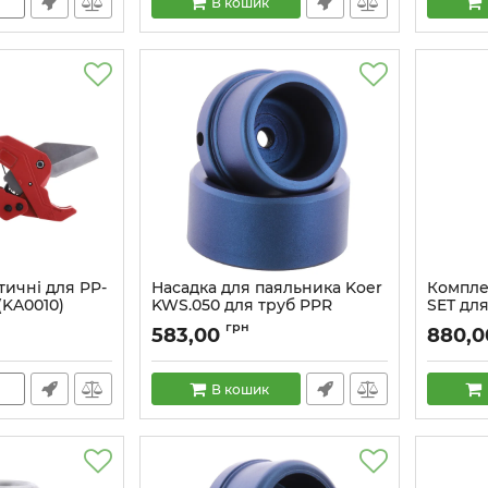
В кошик
тичні для PP-
Насадка для паяльника Koer
Компле
(KA0010)
KWS.050 для труб PPR
SET для
(KA0015)
синій)
грн
583,00
880,0
(KR5821
Артикул:
KA0015
Артикул:
В кошик