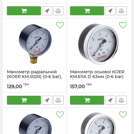
Манометр радіальний
Манометр осьової KOER
(KOER KM.502R) (0-6 bar),
KM.611A D 63мм (0-6 bar)
D 50мм, 1/4'' (KR0208)
1/4''(KR2901)
грн
грн
129,00
157,00
Артикул:
KR0208
Артикул:
KR2901