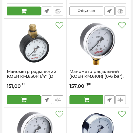
Очікується
Манометр радіальний
Манометр радіальний
KOER KM.630R 1/4'' (D
(KOER KM.610R) (0-6 bar),
50мм 0-6 bar, різьба
D 63мм, 1/4' (KR0204)
грн
грн
зверху корпусу) (KR4762)
151,00
157,00
Артикул:
KR0204
Артикул:
KR4762