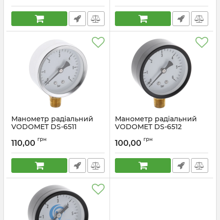
Манометр радіальний
Манометр радіальний
VODOMET DS-6511
VODOMET DS-6512
(VO0018)
(VO0017)
грн
грн
110,00
100,00
Артикул:
VO0018
Артикул:
VO0017