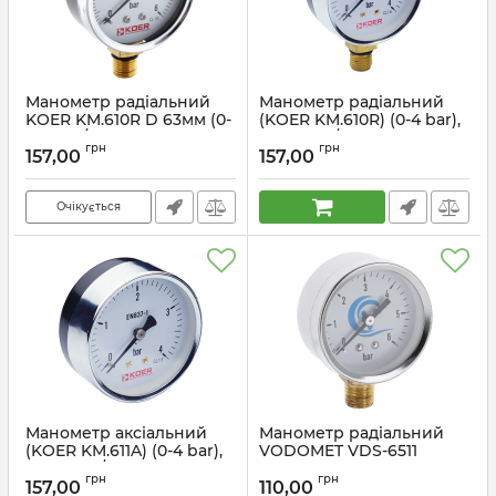
Манометр радіальний
Манометр радіальний
KOER KM.610R D 63мм (0-
(KOER KM.610R) (0-4 bar),
6 bar) 1/4'' (KR2903)
D 63мм, 1/4'' (KR0203)
грн
грн
157,00
157,00
Артикул:
KR2903
Артикул:
KR0203
Очікується
Манометр аксіальний
Манометр радіальний
(KOER KM.611A) (0-4 bar),
VODOMET VDS-6511
D 63мм, 1/4'' (KR0210)
(VO0016)
грн
грн
157,00
110,00
Артикул:
KR0210
Артикул:
VO0016