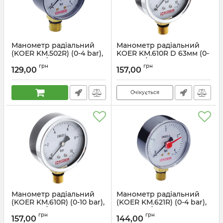
Манометр радіальний
Манометр радіальний
(KOER KM.502R) (0-4 bar),
KOER KM.610R D 63мм (0-
D 50мм, 1/4'' (KR0207)
10 bar) 1/4'' (KR2902)
грн
грн
129,00
157,00
Артикул:
KR0207
Артикул:
KR2902
Очікується
Манометр радіальний
Манометр радіальний
(KOER KM.610R) (0-10 bar),
(KOER KM.621R) (0-4 bar),
D 63мм, 1/4'' (KR0205)
D 63мм, 1/4'' (KR0206)
грн
грн
157,00
144,00
Артикул:
KR0205
Артикул:
KR0206