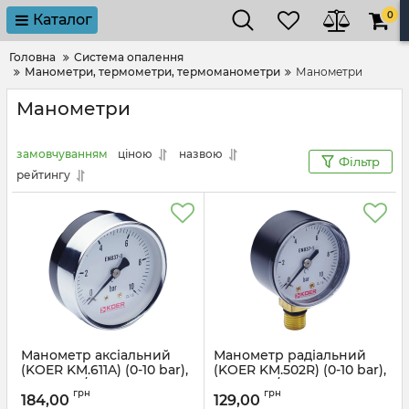
0
Каталог
Головна
Система опалення
Манометри, термометри, термоманометри
Манометри
Манометри
замовчуванням
ціною
назвою
Фільтр
рейтингу
Манометр аксіальний
Манометр радіальний
(KOER KM.611A) (0-10 bar),
(KOER KM.502R) (0-10 bar),
D 63мм, 1/4'' (KR0212)
D 50мм, 1/4'' (KR0209)
грн
грн
184,00
129,00
Артикул:
KR0212
Артикул:
KR0209