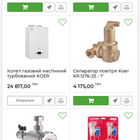
Котел газовий настінний
Сепаратор повітря Koer
турбований KOER
KR.1276-25 - 1"
KCH.G0228 TF Premium
універсальний
грн
грн
двоконтурний 28 кВт
(латунний) (KR5854)
24 817,00
4 175,00
(KR5659)
Артикул:
KR5854
Артикул:
KR5659
Очікується