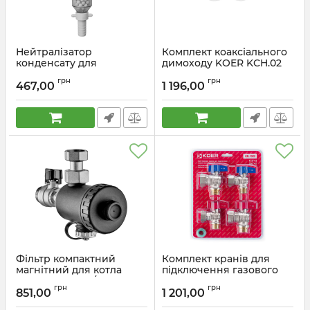
Нейтралізатор
Комплект коаксіального
конденсату для
димоходу KOER KCH.02
конденсаційних котлів
Premium для
грн
грн
Koer KR.1281-20 - 3/4"x20
турбованого котла 1000
467,00
1 196,00
(KR5858)
мм, 60/100 (KR5660)
Артикул:
KR5858
Артикул:
KR5660
Фільтр компактний
Комплект кранів для
магнітний для котла
підключення газового
Koer KR.1274 - 3/4" з
котла Koer KR.1322
грн
грн
краном (PA-GF) (KR5679)
кутовий (1/2"x2шт,
851,00
1 201,00
3/4x2шт) (KR3126)
Артикул:
KR5679