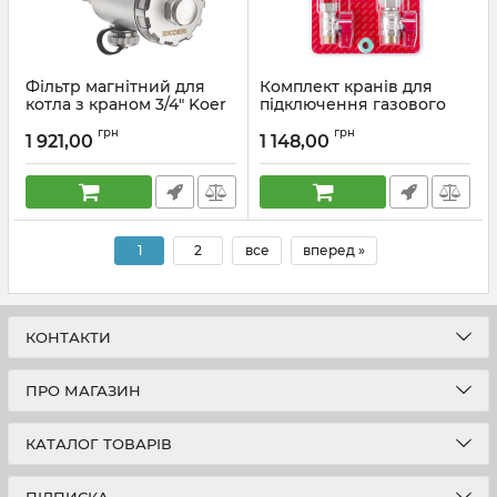
Фільтр магнітний для
Комплект кранів для
котла з краном 3/4" Koer
підключення газового
KR.1271 (KR3122)
котла KOER KR.1323
грн
грн
прямий (1/2"x2шт,
1 921,00
1 148,00
Артикул:
KR3122
3/4x2шт) (KR3125)
Артикул:
KR3125
1
2
все
вперед »
КОНТАКТИ
ПРО МАГАЗИН
КАТАЛОГ ТОВАРІВ