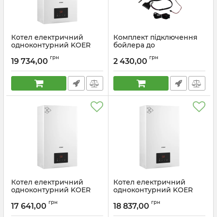
Котел електричний
Комплект підключення
одноконтурний KOER
бойлера до
KWH.E0112 WHITE 12 кВт
електричного котла
грн
грн
колір білий (KR5561)
KOER KWH.ESet-01
19 734,00
2 430,00
(KR5564)
Артикул:
KR5561
Артикул:
KR5564
Котел електричний
Котел електричний
одноконтурний KOER
одноконтурний KOER
KWH.E0108 WHITE 8 кВт
KWH.E0110 WHITE 10 кВт
грн
грн
колір білий (KR5559)
колір білий (KR5560)
17 641,00
18 837,00
Артикул:
KR5559
Артикул:
KR5560