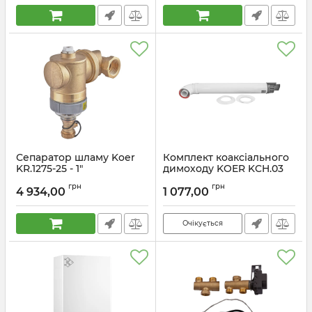
Артикул:
KR5894
Сепаратор шламу Koer
Комплект коаксіального
KR.1275-25 - 1"
димоходу KOER KCH.03
універсальний
Condens для
грн
грн
магнітний (латунний)
конденсаційного котла
4 934,00
1 077,00
(KR5852)
1000 мм, 60/100 (KR5662)
Артикул:
KR5852
Артикул:
KR5662
Очікується