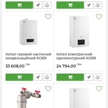
Артикул:
KR3126
Котел газовий настінний
Котел електричний
конденсаційний KOER
одноконтурний KOER
KCH.G0324 TF Condens
KWH.E0124 WHITE 24 кВт
грн
грн
двоконтурний 24 кВт
колір білий (KR5563)
33 608,00
24 794,00
(KR5661)
Артикул:
KR5563
Артикул:
KR5661