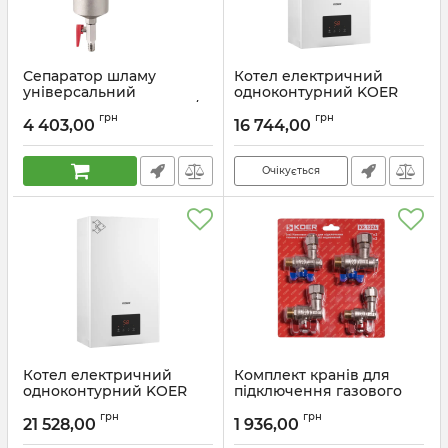
Сепаратор шламу
Котел електричний
універсальний
одноконтурний KOER
магнітний з кранами 3/4"
KWH.E0106 WHITE 6 кВт
грн
грн
Koer KR.1272 (KR3123)
колір білий (KR5558)
4 403,00
16 744,00
Артикул:
KR3123
Артикул:
KR5558
Очікується
Котел електричний
Комплект кранів для
одноконтурний KOER
підключення газового
KWH.E0116 WHITE 16 кВт
котла Koer KR.1324
грн
грн
колір білий (KR5562)
(кутовий) подовжений
21 528,00
1 936,00
(KR5894)
Артикул:
KR5562