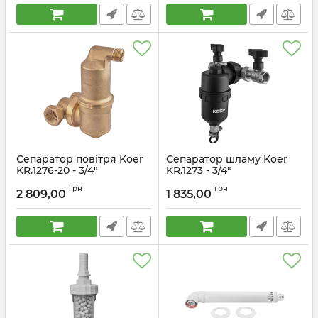
Артикул:
KR5851
Сепаратор повітря Koer
Сепаратор шламу Koer
KR.1276-20 - 3/4"
KR.1273 - 3/4"
універсальний
універсальний
грн
грн
(латунний) (KR5853)
магнітний з кранами
2 809,00
1 835,00
(PA-GF) (KR5678)
Артикул:
KR5853
Артикул:
KR5678