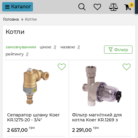
0
Каталог
Головна
Котли
Котли
замовчуванням
ціною
назвою
Фільтр
рейтингу
Сепаратор шламу Koer
Фільтр магнітний для
KR.1275-20 - 3/4"
котла Koer KR.1269 з
універсальний
краном та зворотним
грн
грн
магнітний (латунний)
клапаном (KR5893)
2 657,00
2 291,00
(KR5851)
Артикул:
KR5893