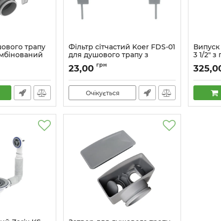
шового трапу
Фільтр сітчастий Koer FDS-01
Випуск 
омбінований
для душового трапу з
3 1/2" 
 з
нержавіючою основою
прямок
грн
23,00
325,0
основою
(AC0720)
(ZX5091
Артикул:
AC0720
Артикул:
Очікується