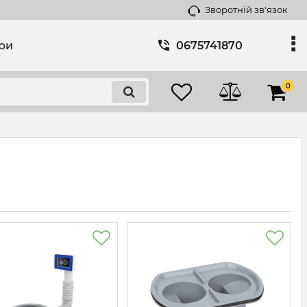
Зворотній зв'язок
ари
0675741870
0