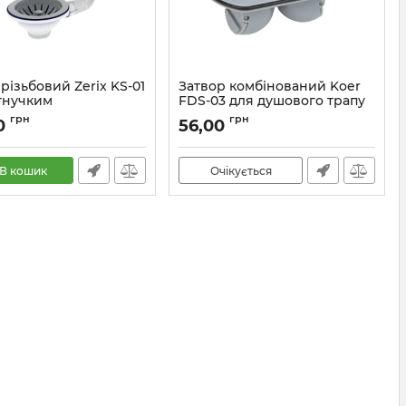
різьбовий Zerix KS-01
Затвор комбінований Koer
з гнучким
FDS-03 для душового трапу
утним переливом
з поворотною основою
грн
грн
0
56,00
)
(AC0722)
ZX5091
Артикул:
AC0722
В кошик
Очікується