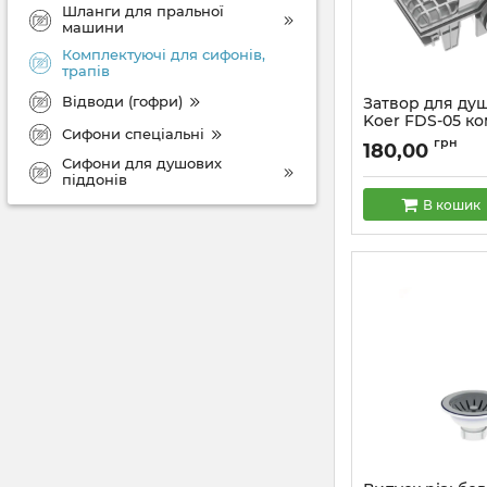
Шланги для пральної
машини
Комплектуючі для сифонів,
трапів
Відводи (гофри)
Затвор для ду
Koer FDS-05 к
Сифони спеціальні
"маятниковий"
грн
180,00
нержавіючою 
Сифони для душових
(KR5839)
піддонів
Артикул:
KR5839
В кошик