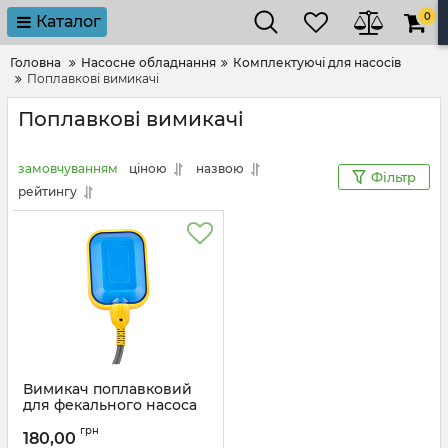
0
Каталог
Головна
Насосне обладнання
Комплектуючі для насосів
Поплавкові вимикачі
Поплавкові вимикачі
замовчуванням
ціною
назвою
Фільтр
рейтингу
Вимикач поплавковий
для фекального насоса
Vodomet (VO4180)
грн
180,00
Артикул:
VO4180