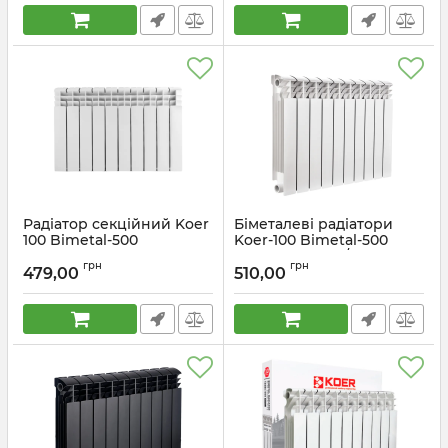
Радіатор секційний Koer
Біметалеві радіатори
100 Bimetal-500
Koer-100 Bimetal-500
EXTREME-UA (Україна)
Ultra (RAD329) / Ціна за 1
грн
грн
(KR5887) / Ціна за 1
секцію
479,00
510,00
секцію
Артикул:
RAD329
Артикул:
KR5887