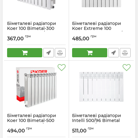
Біметалеві радіатори
Біметалеві радіатори
Koer 100 Bimetal-300
Koer Extreme 100
ULTRA (KR5837) / Цена за
Bimetal-500 (KR2752) /
грн
грн
1 секцию
Ціна за 1 секцію
367,00
485,00
Артикул:
KR5837
Артикул:
KR2752
Біметалеві радіатори
Біметалеві радіатори
Koer 100 Bimetal-500
Intelli 500/96 Bimetal
Grand (KR5145) / Ціна за 1
(RAD044) / Ціна за 1
грн
грн
секцію
секцію
494,00
511,00
Артикул:
KR5145
Артикул:
RAD044