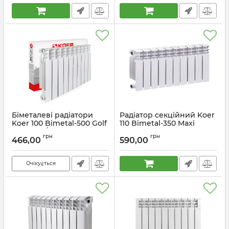
Біметалеві радіатори
Радіатор секційний Koer
Koer 100 Bimetal-500 Golf
110 Bimetal-350 Maxi
(KR5164) / Ціна за 1
(KR4937)
грн
грн
секцію
466,00
590,00
Артикул:
KR4937
Артикул:
KR5164
Очікується