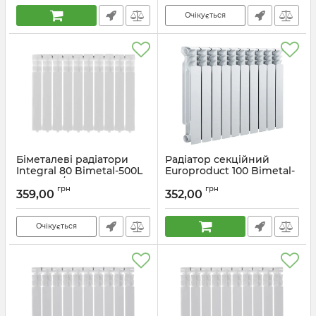
Очікується
Біметалеві радіатори
Радіатор секційний
Integral 80 Bimetal-500L
Europroduct 100 Bimetal-
(IN0007) / Ціна за 1
500 (EP6143)
грн
грн
секцію
359,00
352,00
Артикул:
EP6143
Артикул:
IN0007
Очікується