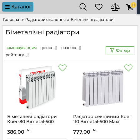
0
Каталог
Головна
Радіатори опалення
Біметалічні радіатори
Біметалічні радіатори
замовчуванням
ціною
назвою
Фільтр
рейтингу
Біметалеві радіатори
Радіатор секційний Koer
Koer-80 Bimetal-500
110 Bimetal-500 Maxi
Smart (RAD330) / Ціна за
(KR4938)
грн
грн
1 секцію
386,00
777,00
Артикул:
KR4938
Артикул:
RAD330