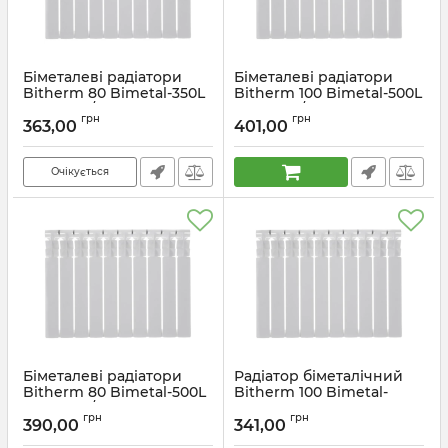
Біметалеві радіатори
Біметалеві радіатори
Bitherm 80 Bimetal-350L
Bitherm 100 Bimetal-500L
(BT0558) / Ціна за 1
(BT0557) / Ціна за 1
грн
грн
секцію
секцію
363,00
401,00
Артикул:
BT0558
Артикул:
BT0557
Очікується
Біметалеві радіатори
Радіатор біметалічний
Bitherm 80 Bimetal-500L
Bitherm 100 Bimetal-
(BT0556) / Ціна за 1
500L-UA (Україна)
грн
грн
секцію
(BT1569) / Ціна за 1
390,00
341,00
секцію
Артикул:
BT0556