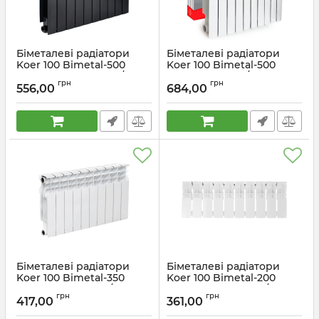
Біметалеві радіатори
Біметалеві радіатори
Koer 100 Bimetal-500
Koer 100 Bimetal-500
Ultra Black (KR5132) / Ціна
Royal (KR4957) / Ціна за 1
грн
грн
за 1 секцію
секцію
556,00
684,00
Артикул:
KR5132
Артикул:
KR4957
Біметалеві радіатори
Біметалеві радіатори
Koer 100 Bimetal-350
Koer 100 Bimetal-200
Extreme (KR3241) / Ціна
EXTREME (KR2872) / Ціна
грн
грн
за 1 секцію
за 1 секцію
417,00
361,00
Артикул:
KR3241
Артикул:
KR2872