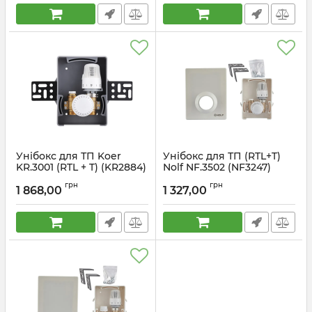
Унібокс для ТП Koer
Унібокс для ТП (RTL+T)
KR.3001 (RTL + T) (KR2884)
Nolf NF.3502 (NF3247)
Артикул:
KR2884
Артикул:
NF3247
грн
грн
1 868,00
1 327,00