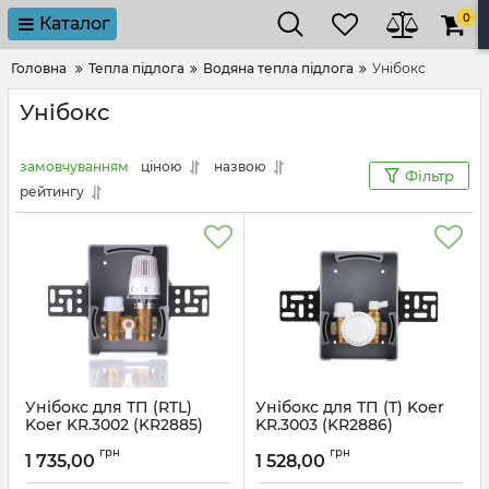
0
Каталог
Головна
Тепла підлога
Водяна тепла підлога
Унібокс
Унібокс
замовчуванням
ціною
назвою
Фільтр
рейтингу
Унібокс для ТП (RTL)
Унібокс для ТП (T) Koer
Koer KR.3002 (KR2885)
KR.3003 (KR2886)
Артикул:
KR2885
Артикул:
KR2886
грн
грн
1 735,00
1 528,00