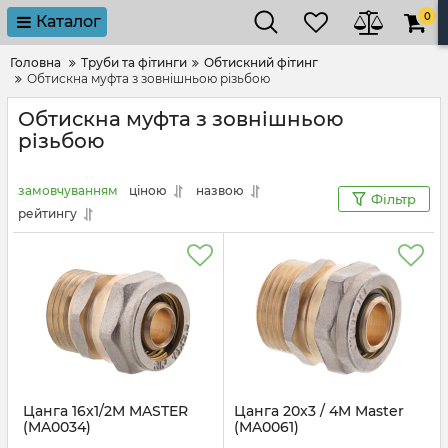
0
Каталог
Головна
Труби та фітинги
Обтискний фітинг
Обтискна муфта з зовнішньою різьбою
Обтискна муфта з зовнішньою
різьбою
замовчуванням
ціною
назвою
Фільтр
рейтингу
Цанга 16x1/2M MASTER
Цанга 20x3 / 4M Master
(MA0034)
(MA0061)
Артикул:
MA0034
Артикул:
MA0061