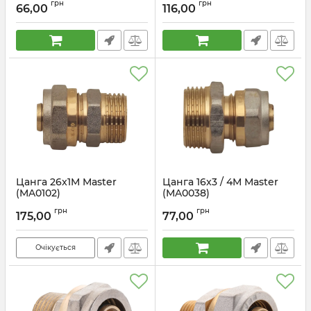
грн
грн
66,00
116,00
Цанга 26x1M Master
Цанга 16x3 / 4M Master
(MA0102)
(MA0038)
Артикул:
MA0102
Артикул:
MA0038
грн
грн
175,00
77,00
Очікується