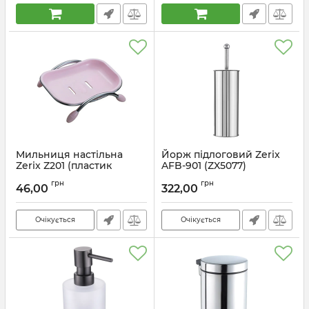
Мильниця настільна
Йорж підлоговий Zerix
Zerix Z201 (пластик
AFB-901 (ZX5077)
рожевий) (ZX0292)
Артикул:
ZX5077
грн
грн
46,00
322,00
Артикул:
ZX0292
Очікується
Очікується