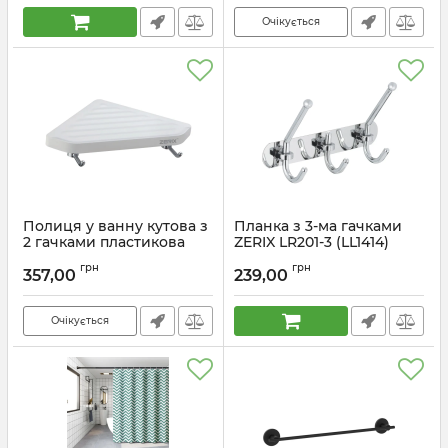
Очікується
Полиця у ванну кутова з
Планка з 3-ма гачками
2 гачками пластикова
ZERIX LR201-3 (LL1414)
Zerix A8022 (ZX2816)
Артикул:
LL1414
грн
грн
357,00
239,00
Артикул:
ZX2816
Очікується