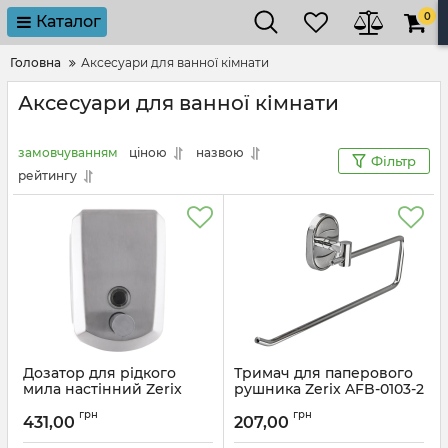
0
Каталог
Головна
Аксесуари для ванної кімнати
Аксесуари для ванної кімнати
замовчуванням
ціною
назвою
Фільтр
рейтингу
Дозатор для рідкого
Тримач для паперового
мила настінний Zerix
рушника Zerix AFB-0103-2
LR404 (ZX2716)
(ZX5066)
грн
грн
431,00
207,00
Артикул:
ZX2716
Артикул:
ZX5066