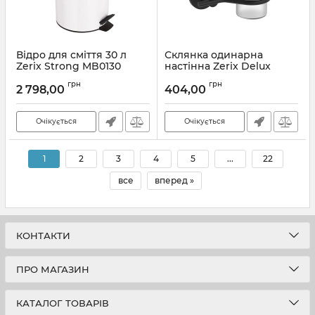
Відро для сміття 30 л
Склянка одинарна
Zerix Strong MB0130
настінна Zerix Delux
White (ZX4632)
M1306A Black (ZX4647)
грн
грн
2 798,00
404,00
Артикул:
ZX4632
Артикул:
ZX4647
Очікується
Очікується
1
2
3
4
5
...
22
все
вперед »
КОНТАКТИ
ПРО МАГАЗИН
КАТАЛОГ ТОВАРІВ