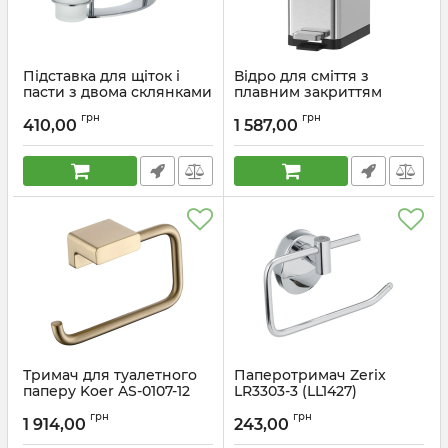
Підставка для щіток і
Відро для сміття з
пасти з двома склянками
плавним закриттям
Zerix LR101 (ZX2698)
прямокутне Koer TC-
грн
грн
010206-02 6 л колір
410,00
1 587,00
Артикул:
ZX2698
нержавійка (KR5594)
Артикул:
KR5594
Тримач для туалетного
Паперотримач Zerix
паперу Koer AS-0107-12
LR3303-3 (LL1427)
колір матове золото
Артикул:
LL1427
грн
грн
(KR6183)
1 914,00
243,00
Артикул:
KR6183