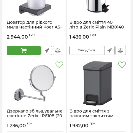
Дозатор для рідкого
Відро для сміття 40
мила настінний Koer AS-
літрів Zerix Plain MB0140
0104-07 (скло) колір
(ZX4621
грн
грн
графіт (KR6167)
2 944,00
1 436,00
Артикул:
ZX4621
Артикул:
KR6167
Очікується
Дзеркало збільшувальне
Відро для сміття з
настінне Zerix LR6108 (20
плавним закриттям
см) (ZX2712)
прямокутне Koer TC-
грн
грн
010108-07 8 л колір графіт
1 236,00
1 932,00
Артикул:
ZX2712
(KR5591)