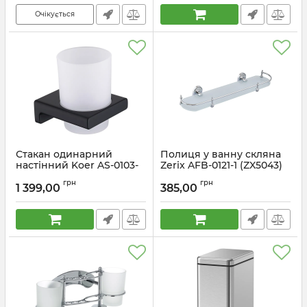
Артикул:
KR5591
Очікується
Стакан одинарний
Полиця у ванну скляна
настінний Koer AS-0103-
Zerix AFB-0121-1 (ZX5043)
05 (скло) колір чорний
Артикул:
ZX5043
грн
грн
(KR6162)
1 399,00
385,00
Артикул:
KR6162