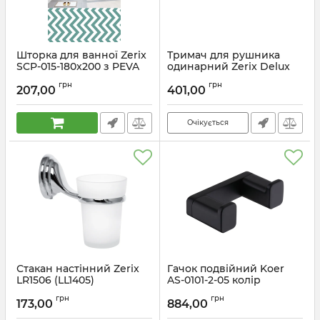
Шторка для ванної Zerix
Тримач для рушника
SCP-015-180x200 з PEVA
одинарний Zerix Delux
(поліетиленвінілацетату)
M1301A Black (465 мм)
грн
грн
(Візерунок "Зигзаг" біло-
(ZX4649)
207,00
401,00
зелений) (ZX6088)
Артикул:
ZX4649
Артикул:
ZX6088
Очікується
Стакан настінний Zerix
Гачок подвійний Koer
LR1506 (LL1405)
AS-0101-2-05 колір
чорний (KR6154)
Артикул:
LL1405
грн
грн
173,00
884,00
Артикул:
KR6154