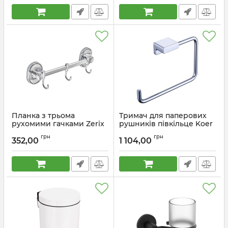
Планка з трьома
Тримач для паперових
рухомими гачками Zerix
рушників півкільце Koer
AFB-0115-3 (ZX5051)
AS-0108-01 колір хром
грн
грн
глянець (KR6181)
352,00
1 104,00
Артикул:
ZX5051
Артикул:
KR6181