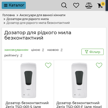
0
Каталог
Головна
Аксесуари для ванної кімнати
Дозатори для рідкого мила
Дозатор для рідкого мила безконтактний
Дозатор для рідкого мила
безконтактний
замовчуванням
ціною
назвою
Фільтр
рейтингу
Дозатор безконтактний
Дозатор безконтактний
Zerix TSD-001-S (для
Zerix TSD-001-F (для піни)