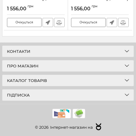
рідкого мила) (ZX3249)
(ZX3250)
грн
грн
1 556,00
1 556,00
Артикул:
ZX3249
Артикул:
ZX3250
Очікується
Очікується
КОНТАКТИ
ПРО МАГАЗИН
КАТАЛОГ ТОВАРІВ
ПІДПИСКА
© 2026
Інтернет-магазин на