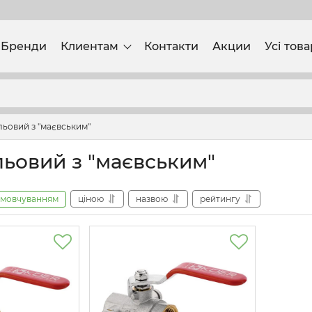
Бренди
Клиентам
Контакти
Акции
Усі тов
льовий з "маєвським"
льовий з "маєвським"
амовчуванням
ціною
назвою
рейтингу