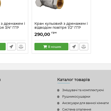
 з дренажем і
Кран кульовий з дренажем і
я 3/4" ГГР
відводом повітря 1/2" ГГР
0153)
Koer KR.260 (KR0152)
грн
290,00
Артикул:
KR0152
В кошик
н
Каталог товарів
Змішувачі та комплектуючі
Рушникосушарки
Аксесуари для ванної кімнати
Система опалення