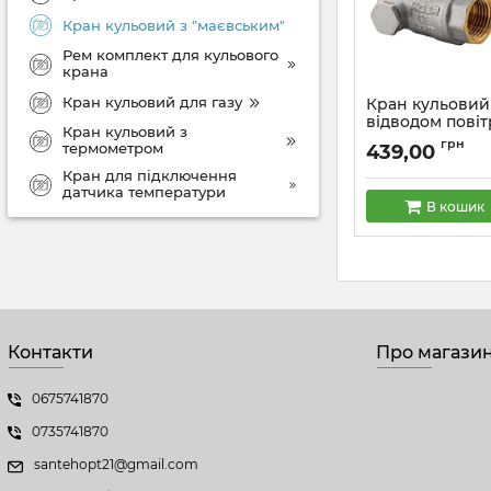
Кран кульовий з "маєвським"
Рем комплект для кульового
крана
Кран кульовий для газу
Кран кульовий
відводом повітр
Кран кульовий з
Koer KR.260 (KR
грн
термометром
439,00
Артикул:
KR0153
Кран для підключення
датчика температури
В кошик
Контакти
Про магази
0675741870
0735741870
santehopt21@gmail.com