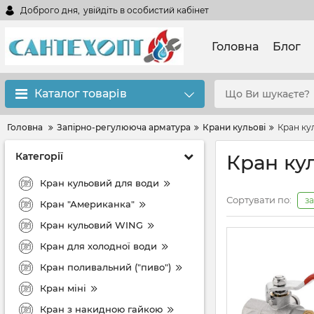
Доброго дня,
увійдіть в особистий кабінет
Головна
Блог
Каталог товарів
Головна
Запірно-регулююча арматура
Крани кульові
Кран ку
Категорії
Кран ку
Кран кульовий для води
Сортувати по:
з
Кран "Американка"
Кран кульовий WING
Кран для холодної води
Кран поливальний ("пиво")
Кран міні
Кран з накидною гайкою