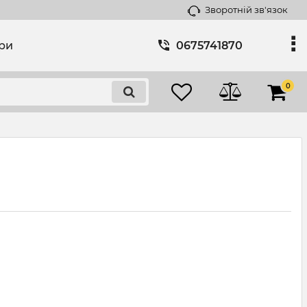
Зворотній зв'язок
ари
0675741870
0