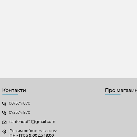
Контакти
Про магази
0675741870
0735741870
santehopt21@gmail.com
Режим роботи магазину:
ПН - ПТ: з 9:00 до 18:00