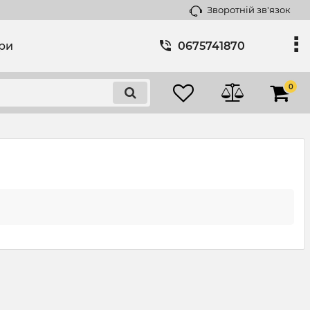
Зворотній зв'язок
ари
0675741870
0