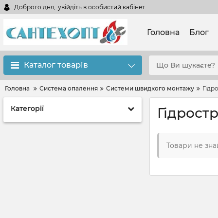
Доброго дня,
увійдіть в особистий кабінет
Головна
Блог
Каталог товарів
Головна
Система опалення
Системи швидкого монтажу
Гідр
Категорії
Гідрост
Товари не зна