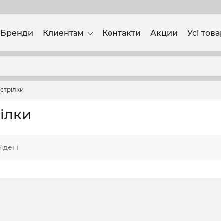
Бренди
Клиентам
Контакти
Акции
Усі тов
острілки
рілки
йдені